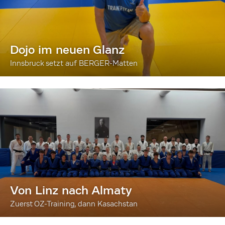
Dojo im neuen Glanz
Innsbruck setzt auf BERGER-Matten
Von Linz nach Almaty
Zuerst OZ-Training, dann Kasachstan