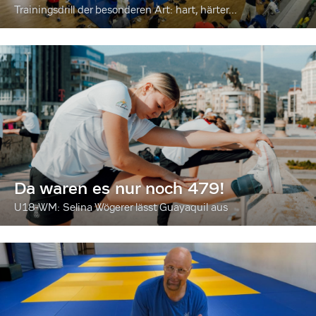
Trainingsdrill der besonderen Art: hart, härter...
Da waren es nur noch 479!
U18-WM: Selina Wögerer lässt Guayaquil aus