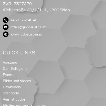
ZVR: 73072391
Wehlistraße 29/1/111, 1200 Wien
+43 1 332 48 48
office@judoaustria.at
www.judoaustria.at
QUICK LINKS
Vorstand
Dan-Kollegium
Events
Bilder und Videos
Downloads
Standorte
Was ist Judo?
Für Respekt und Sicherheit