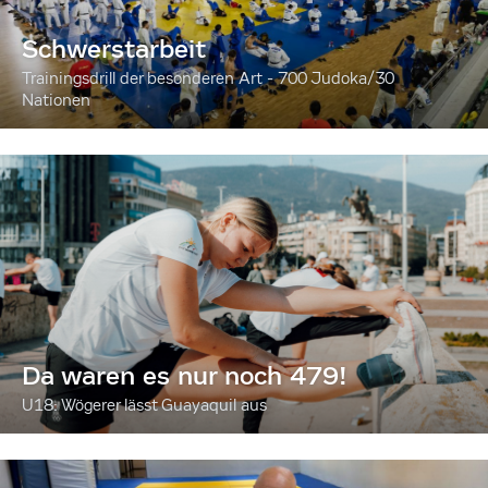
Schwerstarbeit
Trainingsdrill der besonderen Art - 700 Judoka/30
Nationen
Da waren es nur noch 479!
U18: Wögerer lässt Guayaquil aus