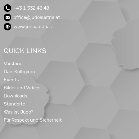
+43 1 332 48 48
office@judoaustria.at
www.judoaustria.at
QUICK LINKS
Vorstand
Dan-Kollegium
Events
Bilder und Videos
Downloads
Standorte
Was ist Judo?
Für Respekt und Sicherheit