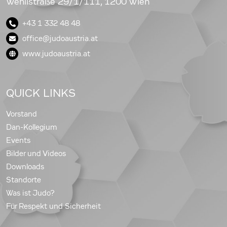
Wehlistraße 29/1/111, 1200 Wien
+43 1 332 48 48
office@judoaustria.at
www.judoaustria.at
QUICK LINKS
Vorstand
Dan-Kollegium
Events
Bilder und Videos
Downloads
Standorte
Was ist Judo?
Für Respekt und Sicherheit