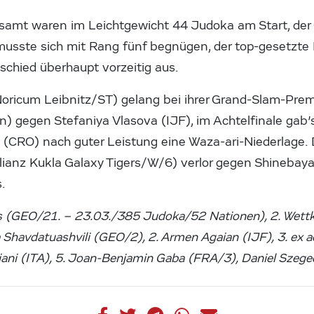
samt waren im Leichtgewicht 44 Judoka am Start, der
usste sich mit Rang fünf begnügen, der top-gesetz
hied überhaupt vorzeitig aus.
Noricum Leibnitz/ST) gelang bei ihrer Grand-Slam-Prem
n) gegen Stefaniya Vlasova (IJF), im Achtelfinale ga
to (CRO) nach guter Leistung eine Waza-ari-Niederlage
lianz Kukla Galaxy Tigers/W/6) verlor gegen Shineba
s.
lis (GEO/21. – 23.03./385 Judoka/52 Nationen), 2. Wett
ha Shavdatuashvili (GEO/2), 2. Armen Agaian (IJF), 3. ex
iani (ITA), 5. Joan-Benjamin Gaba (FRA/3), Daniel Szeg