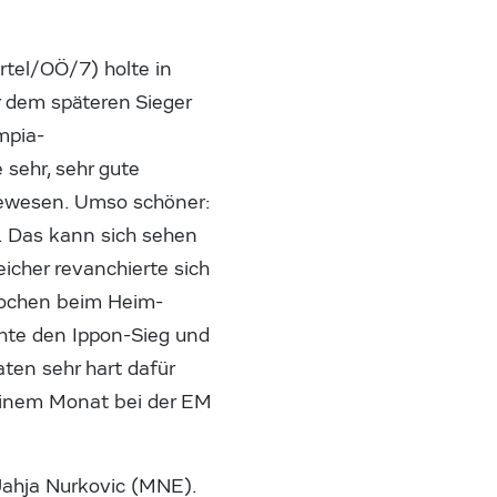
tel/OÖ/7) holte in
r dem späteren Sieger
mpia-
sehr, sehr gute
 gewesen. Umso schöner:
e. Das kann sich sehen
icher revanchierte sich
Wochen beim Heim-
chte den Ippon-Sieg und
aten sehr hart dafür
n einem Monat bei der EM
Jahja Nurkovic (MNE).