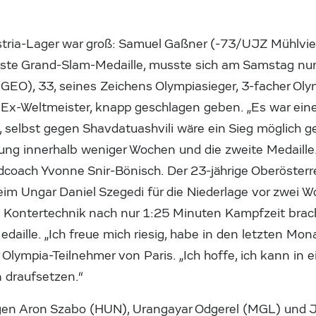
tria-Lager war groß: Samuel Gaßner (-73/UJZ Mühlvier
e erste Grand-Slam-Medaille, musste sich am Samstag nu
(GEO), 33, seines Zeichens Olympiasieger, 3-facher Oly
Ex-Weltmeister, knapp geschlagen geben. „Es war eine 
, selbst gegen Shavdatuashvili wäre ein Sieg möglich
ierung innerhalb weniger Wochen und die zweite Medaill
coach Yvonne Snir-Bönisch. Der 23-jährige Oberösterre
m Ungar Daniel Szegedi für die Niederlage vor zwei 
ne Kontertechnik nach nur 1:25 Minuten Kampfzeit bra
daille. „Ich freue mich riesig, habe in den letzten Mon
er Olympia-Teilnehmer von Paris. „Ich hoffe, ich kann i
n draufsetzen.“
egen Aron Szabo (HUN), Urangayar Odgerel (MGL) und 