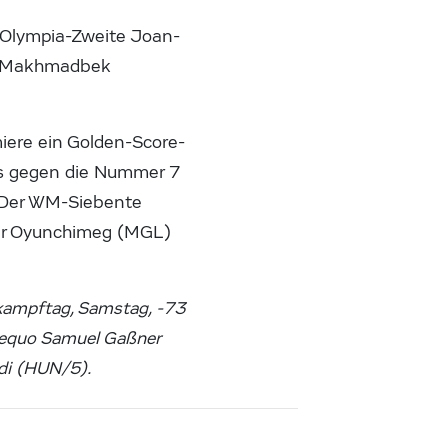
 Olympia-Zweite Joan-
te Makhmadbek
iere ein Golden-Score-
b’s gegen die Nummer 7
. Der WM-Siebente
yar Oyunchimeg (MGL)
kampftag, Samstag, -73
 aequo Samuel Gaßner
edi (HUN/5).