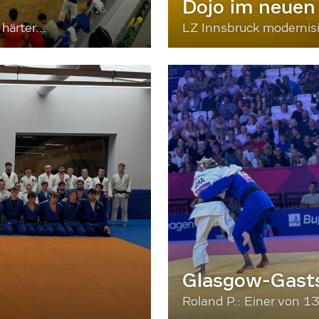
Dojo im neuen
härter...
LZ Innsbruck moderni
Glasgow-Gasts
Roland P.: Einer von 1