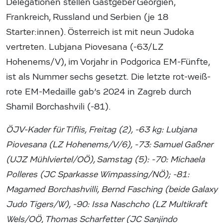
Delegationen stellen Gastgeber Georgien,
Frankreich, Russland und Serbien (je 18
Starter:innen). Österreich ist mit neun Judoka
vertreten. Lubjana Piovesana (-63/LZ
Hohenems/V), im Vorjahr in Podgorica EM-Fünfte,
ist als Nummer sechs gesetzt. Die letzte rot-weiß-
rote EM-Medaille gab’s 2024 in Zagreb durch
Shamil Borchashvili (-81).
ÖJV-Kader für Tiflis, Freitag (2), -63 kg: Lubjana
Piovesana (LZ Hohenems/V/6), -73: Samuel Gaßner
(UJZ Mühlviertel/OÖ), Samstag (5):
-70: Michaela
Polleres (JC Sparkasse Wimpassing/NÖ);
-81:
Magamed Borchashvilli, Bernd Fasching (beide Galaxy
Judo Tigers/W), -90: Issa Naschcho (LZ Multikraft
Wels/OÖ, Thomas Scharfetter (JC Sanjindo