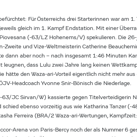
efürchtet: Für Österreichs drei Starterinnen war am 1
 jeweils gleich im 1. Kampf Endstation. Mit einer Über
 Piovesana (-63/LZ Hohenems/V) spekulieren. Die 26-jä
en-Zweite und Vize-Weltmeisterin Catherine Beauchem
rte dann aber noch – nach insgesamt 1:46 Minuten Kam
icht leugnen, dass Lulu zwei Jahre lang keinen Wettkam
Sie hätte den Waza-ari-Vorteil eigentlich nicht mehr au
ÖJV-Headcoach Yvonne Snir-Bönisch die Niederlage.
-63/JC Sirvan/W) kassierte gegen Titelverteidigerin
 schied ebenso vorzeitig aus wie Katharina Tanzer (-
asha Ferreira (BRA/2 Waza-ari-Wertungen, Kampfzeit:
Accor-Arena von Paris-Bercy noch der als Nummer 6 ge