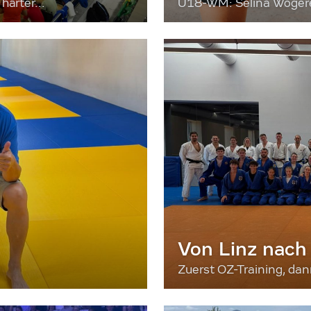
härter...
U18-WM: Selina Wögerer
Von Linz nach
Zuerst OZ-Training, da