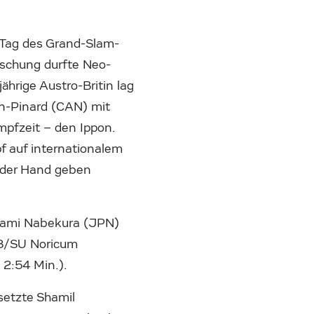
. Tag des Grand-Slam-
raschung durfte Neo-
hrige Austro-Britin lag
in-Pinard (CAN) mit
pfzeit – den Ippon.
pf auf internationalem
s der Hand geben
 Nami Nabekura (JPN)
48/SU Noricum
 2:54 Min.).
setzte Shamil