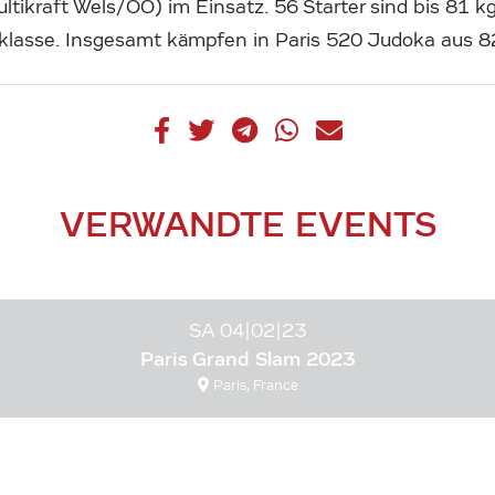
ltikraft Wels/OÖ) im Einsatz. 56 Starter sind bis 81 k
klasse. Insgesamt kämpfen in Paris 520 Judoka aus 8
VERWANDTE EVENTS
SA 04|02|23
Paris Grand Slam 2023
Paris, France