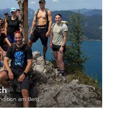
ch
dition am Berg