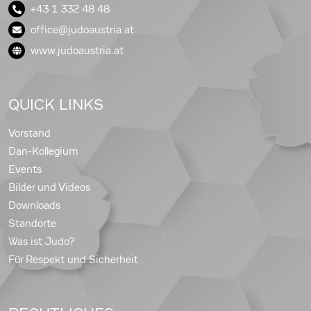
+43 1 332 48 48
office@judoaustria.at
www.judoaustria.at
QUICK LINKS
Vorstand
Dan-Kollegium
Events
Bilder und Videos
Downloads
Standorte
Was ist Judo?
Für Respekt und Sicherheit