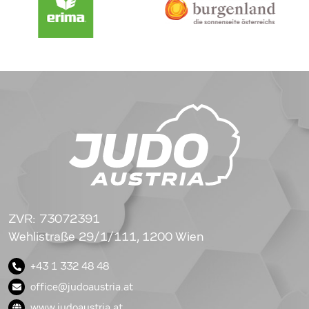
ZVR: 73072391
Wehlistraße 29/1/111, 1200 Wien
+43 1 332 48 48
office@judoaustria.at
www.judoaustria.at