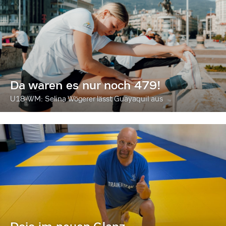
Da waren es nur noch 479!
U18-WM: Selina Wögerer lässt Guayaquil aus