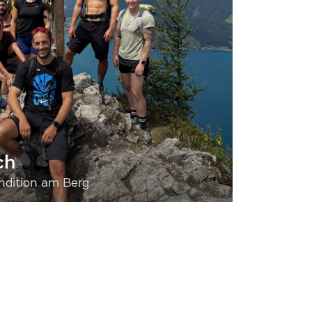
ch
dition am Berg