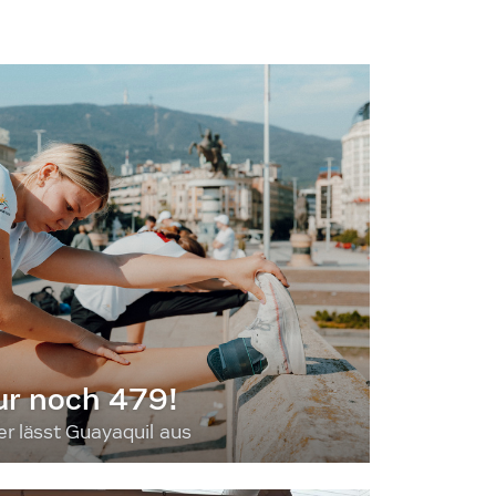
ur noch 479!
 lässt Guayaquil aus