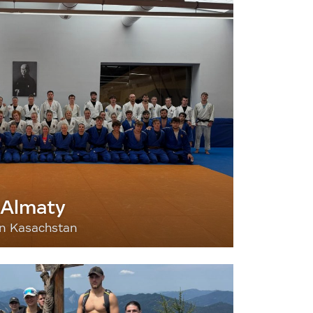
 Almaty
nn Kasachstan