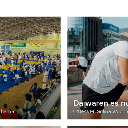
Da waren es n
härter...
U18-WM: Selina Wögerer