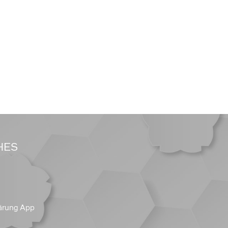
HES
ärung App