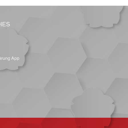
HES
ärung App