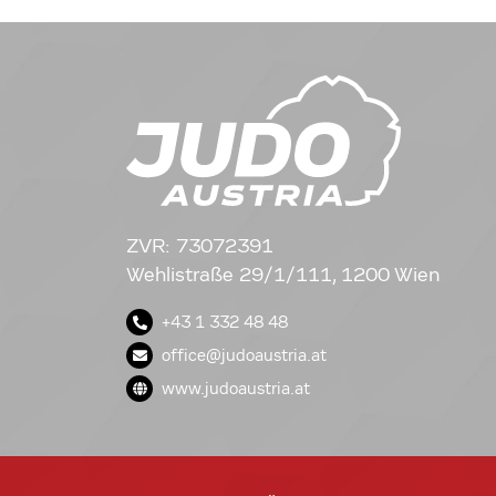
ZVR: 73072391
Wehlistraße 29/1/111, 1200 Wien
+43 1 332 48 48
office@judoaustria.at
www.judoaustria.at