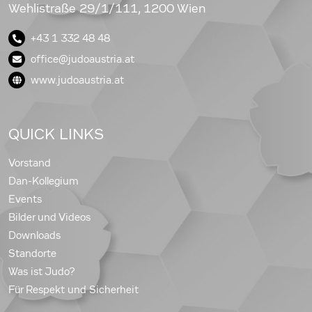
Wehlistraße 29/1/111, 1200 Wien
+43 1 332 48 48
office@judoaustria.at
www.judoaustria.at
QUICK LINKS
Vorstand
Dan-Kollegium
Events
Bilder und Videos
Downloads
Standorte
Was ist Judo?
Für Respekt und Sicherheit