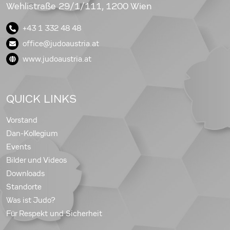
Wehlistraße 29/1/111, 1200 Wien
+43 1 332 48 48
office@judoaustria.at
www.judoaustria.at
QUICK LINKS
Vorstand
Dan-Kollegium
Events
Bilder und Videos
Downloads
Standorte
Was ist Judo?
Für Respekt und Sicherheit