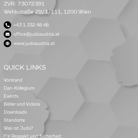
ZVR: 73072391
Wehlistraße 29/1/111, 1200 Wien
+43 1 332 48 48
office@judoaustria.at
www.judoaustria.at
QUICK LINKS
Vorstand
Dan-Kollegium
Events
Bilder und Videos
Downloads
Standorte
Was ist Judo?
Für Respekt und Sicherheit