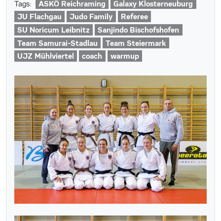
ASKÖ Reichraming
Galaxy Klosterneuburg
Tags:
JU Flachgau
Judo Family
Referee
SU Noricum Leibnitz
Sanjindo Bischofshofen
Team Samurai-Stadlau
Team Steiermark
UJZ Mühlviertel
coach
warmup