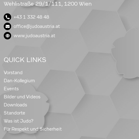
Wehlistraße 29/1/111, 1200 Wien
+43 1 332 48 48
office@judoaustria.at
www.judoaustria.at
QUICK LINKS
Vorstand
Dan-Kollegium
Events
Bilder und Videos
Downloads
Standorte
Was ist Judo?
Für Respekt und Sicherheit