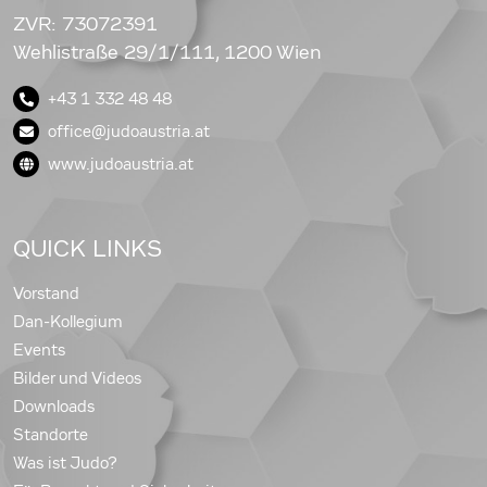
ZVR: 73072391
Wehlistraße 29/1/111, 1200 Wien
+43 1 332 48 48
office@judoaustria.at
www.judoaustria.at
QUICK LINKS
Vorstand
Dan-Kollegium
Events
Bilder und Videos
Downloads
Standorte
Was ist Judo?