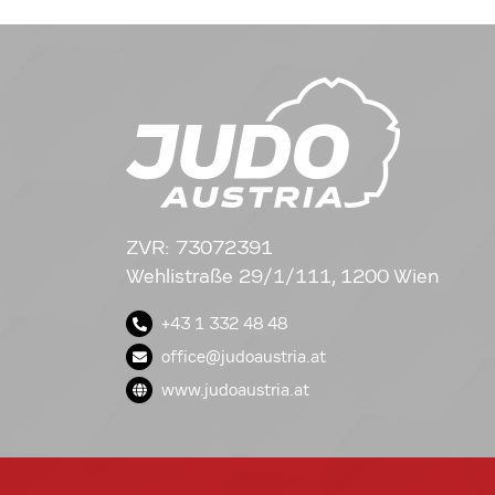
ZVR: 73072391
Wehlistraße 29/1/111, 1200 Wien
+43 1 332 48 48
office@judoaustria.at
www.judoaustria.at