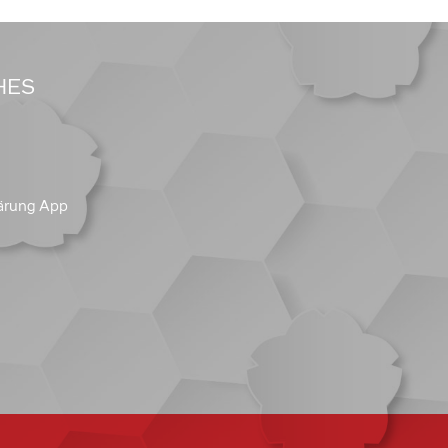
HES
ärung App