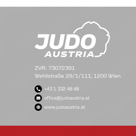
ZVR: 73072391
Wehlistraße 29/1/111, 1200 Wien
+43 1 332 48 48
office@judoaustria.at
www.judoaustria.at