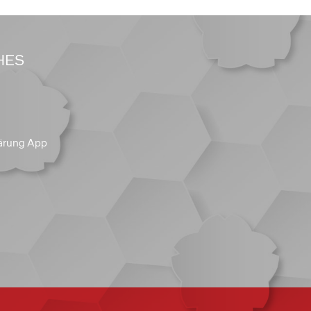
HES
ärung App