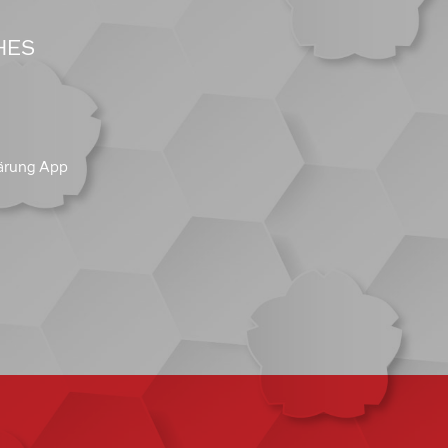
HES
ärung App