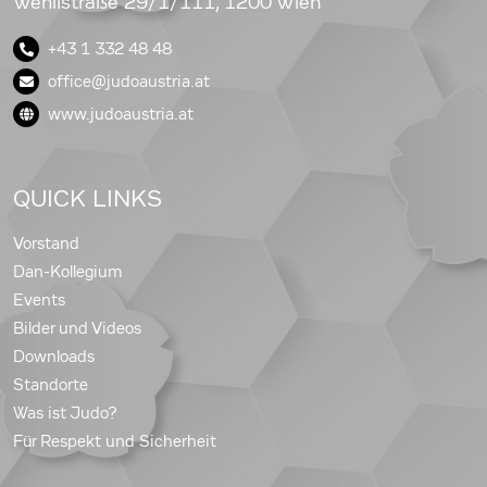
Wehlistraße 29/1/111, 1200 Wien
+43 1 332 48 48
office@judoaustria.at
www.judoaustria.at
QUICK LINKS
Vorstand
Dan-Kollegium
Events
Bilder und Videos
Downloads
Standorte
Was ist Judo?
Für Respekt und Sicherheit