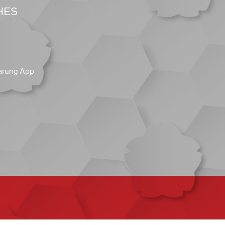
HES
ärung App