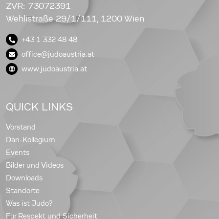
ZVR: 73072391
Wehlistraße 29/1/111, 1200 Wien
+43 1 332 48 48
office@judoaustria.at
www.judoaustria.at
QUICK LINKS
Vorstand
Dan-Kollegium
Events
Bilder und Videos
Downloads
Standorte
Was ist Judo?
Für Respekt und Sicherheit