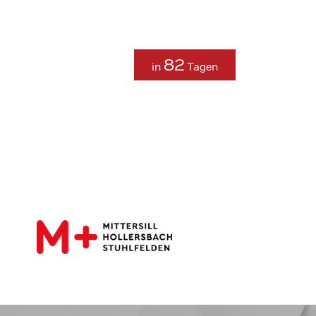
82
in
Tagen