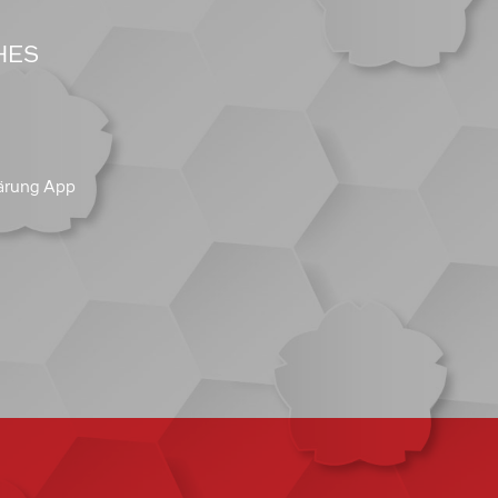
HES
ärung App