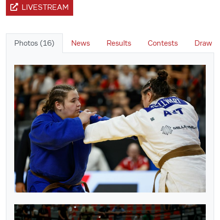
LIVESTREAM
Photos (16)
News
Results
Contests
Draw