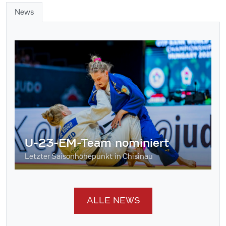
News
U-23-EM-Team nominiert
Letzter Saisonhöhepunkt in Chisinau
ALLE NEWS