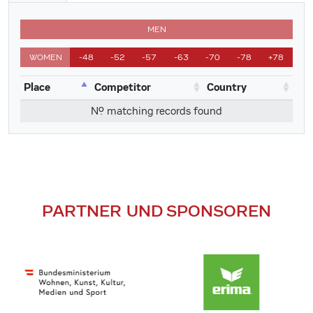
MEN
WOMEN
-48
-52
-57
-63
-70
-78
+78
Place
Competitor
Country
No matching records found
PARTNER UND SPONSOREN