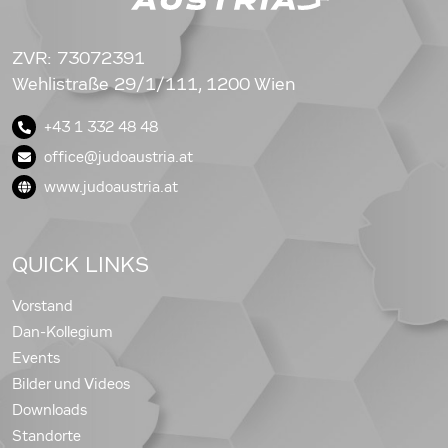
ZVR: 73072391
Wehlistraße 29/1/111, 1200 Wien
+43 1 332 48 48
office@judoaustria.at
www.judoaustria.at
QUICK LINKS
Vorstand
Dan-Kollegium
Events
Bilder und Videos
Downloads
Standorte