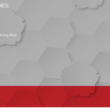
HES
ärung App