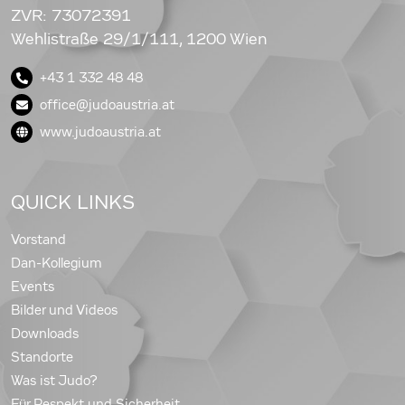
ZVR: 73072391
Wehlistraße 29/1/111, 1200 Wien
+43 1 332 48 48
office@judoaustria.at
www.judoaustria.at
QUICK LINKS
Vorstand
Dan-Kollegium
Events
Bilder und Videos
Downloads
Standorte
Was ist Judo?
Für Respekt und Sicherheit