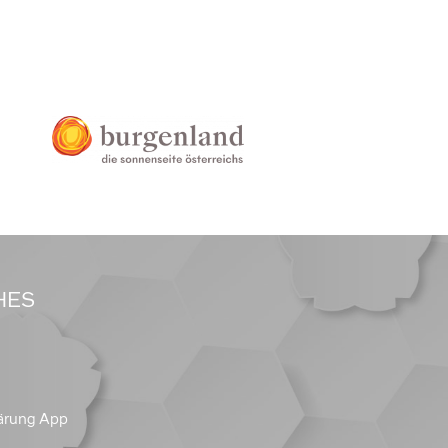
HES
ärung App