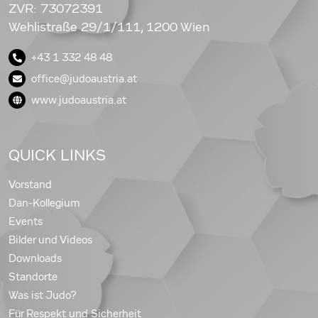
ZVR: 73072391
Wehlistraße 29/1/111, 1200 Wien
+43 1 332 48 48
office@judoaustria.at
www.judoaustria.at
QUICK LINKS
Vorstand
Dan-Kollegium
Events
Bilder und Videos
Downloads
Standorte
Was ist Judo?
Für Respekt und Sicherheit