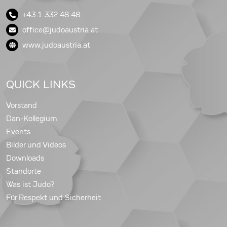
+43 1 332 48 48
office@judoaustria.at
www.judoaustria.at
QUICK LINKS
Vorstand
Dan-Kollegium
Events
Bilder und Videos
Downloads
Standorte
Was ist Judo?
Für Respekt und Sicherheit