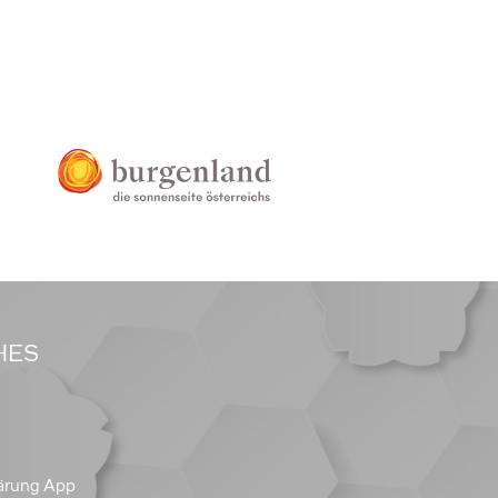
HES
ärung App