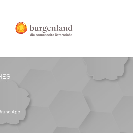
HES
ärung App