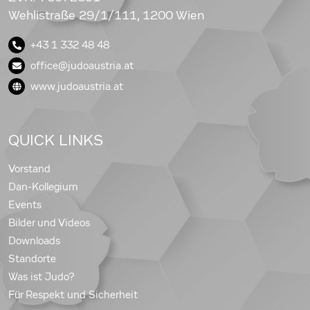
Wehlistraße 29/1/111, 1200 Wien
+43 1 332 48 48
office@judoaustria.at
www.judoaustria.at
QUICK LINKS
Vorstand
Dan-Kollegium
Events
Bilder und Videos
Downloads
Standorte
Was ist Judo?
Für Respekt und Sicherheit