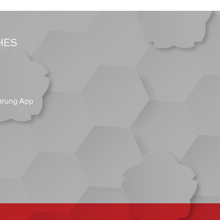
HES
ärung App