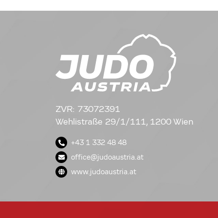
ZVR: 73072391
Wehlistraße 29/1/111, 1200 Wien
+43 1 332 48 48
office@judoaustria.at
www.judoaustria.at