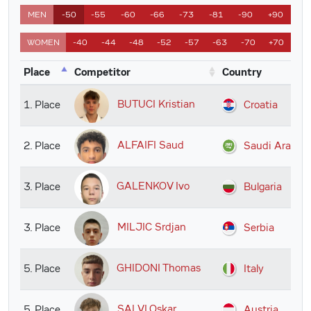
MEN
-50
-55
-60
-66
-73
-81
-90
+90
WOMEN
-40
-44
-48
-52
-57
-63
-70
+70
Place
Competitor
Country
BUTUCI Kristian
1. Place
Croatia
ALFAIFI Saud
2. Place
Saudi Arabia
GALENKOV Ivo
3. Place
Bulgaria
MILJIC Srdjan
3. Place
Serbia
GHIDONI Thomas
5. Place
Italy
SALVI Oskar
5. Place
Austria