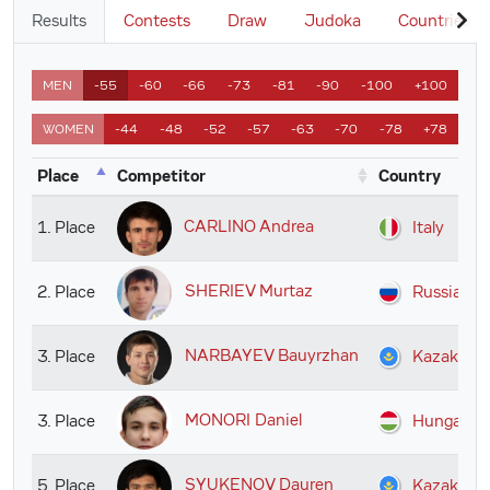
Results
Contests
Draw
Judoka
Countries
MEN
-55
-60
-66
-73
-81
-90
-100
+100
WOMEN
-44
-48
-52
-57
-63
-70
-78
+78
Place
Competitor
Country
CARLINO Andrea
1. Place
Italy
SHERIEV Murtaz
2. Place
Russian F
NARBAYEV Bauyrzhan
3. Place
Kazakhst
MONORI Daniel
3. Place
Hungary
SYUKENOV Dauren
5. Place
Kazakhst