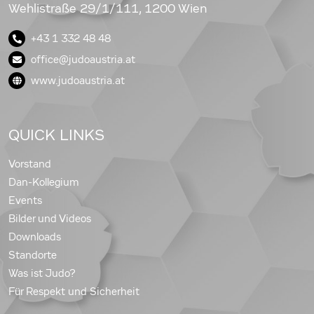
Wehlistraße 29/1/111, 1200 Wien
+43 1 332 48 48
office@judoaustria.at
www.judoaustria.at
QUICK LINKS
Vorstand
Dan-Kollegium
Events
Bilder und Videos
Downloads
Standorte
Was ist Judo?
Für Respekt und Sicherheit