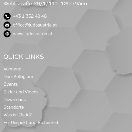
Wehlistraße 29/1/111, 1200 Wien
+43 1 332 48 48
office@judoaustria.at
www.judoaustria.at
QUICK LINKS
Vorstand
Dan-Kollegium
Events
Bilder und Videos
Downloads
Standorte
Was ist Judo?
Für Respekt und Sicherheit