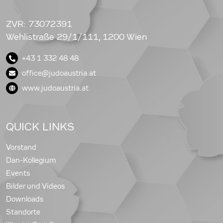
ZVR: 73072391
Wehlistraße 29/1/111, 1200 Wien
+43 1 332 48 48
office@judoaustria.at
www.judoaustria.at
QUICK LINKS
Vorstand
Dan-Kollegium
Events
Bilder und Videos
Downloads
Standorte