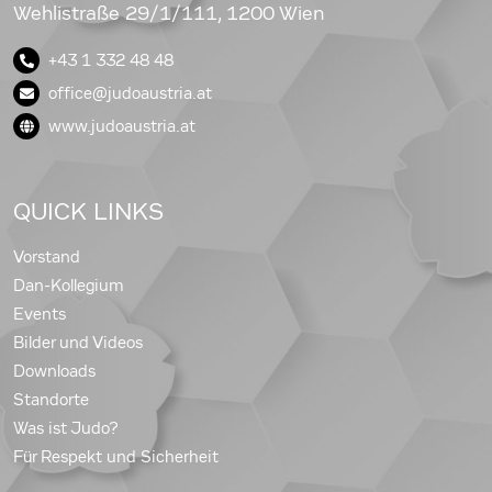
Wehlistraße 29/1/111, 1200 Wien
+43 1 332 48 48
office@judoaustria.at
www.judoaustria.at
QUICK LINKS
Vorstand
Dan-Kollegium
Events
Bilder und Videos
Downloads
Standorte
Was ist Judo?
Für Respekt und Sicherheit