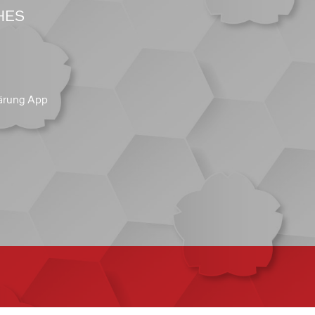
HES
ärung App