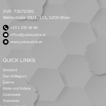
ZVR: 73072391
Wehlistraße 29/1/111, 1200 Wien
+43 1 332 48 48
office@judoaustria.at
www.judoaustria.at
QUICK LINKS
Vorstand
Dan-Kollegium
Events
Bilder und Videos
Downloads
Standorte