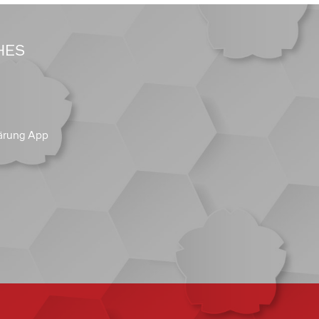
HES
ärung App