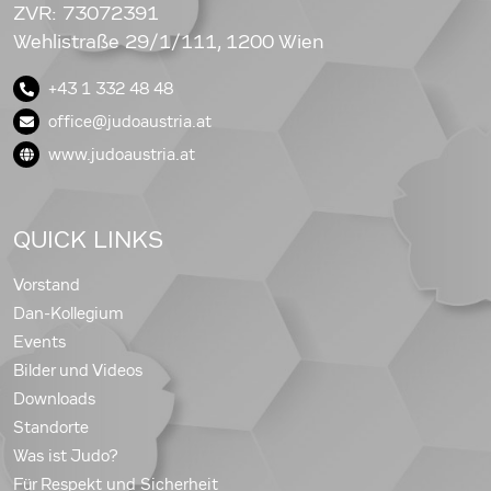
ZVR: 73072391
Wehlistraße 29/1/111, 1200 Wien
+43 1 332 48 48
office@judoaustria.at
www.judoaustria.at
QUICK LINKS
Vorstand
Dan-Kollegium
Events
Bilder und Videos
Downloads
Standorte
Was ist Judo?
Für Respekt und Sicherheit