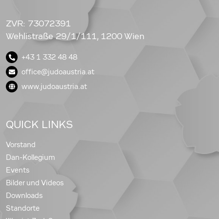
ZVR: 73072391
Wehlistraße 29/1/111, 1200 Wien
+43 1 332 48 48
office@judoaustria.at
www.judoaustria.at
QUICK LINKS
Vorstand
Dan-Kollegium
Events
Bilder und Videos
Downloads
Standorte