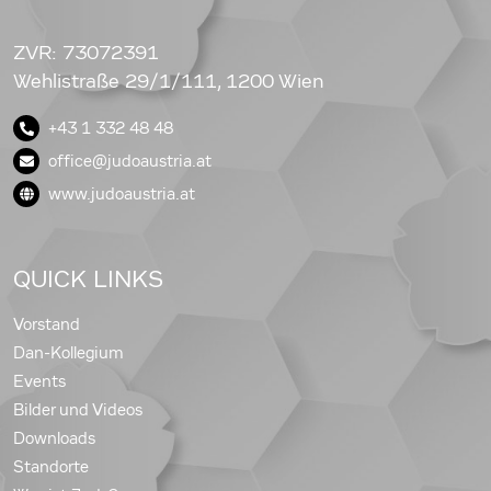
ZVR: 73072391
Wehlistraße 29/1/111, 1200 Wien
+43 1 332 48 48
office@judoaustria.at
www.judoaustria.at
QUICK LINKS
Vorstand
Dan-Kollegium
Events
Bilder und Videos
Downloads
Standorte